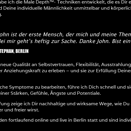
e ich die Male Depth™- Techniken entwickelt, die es Dir e
 Deine individuelle Männlichkeit unmittelbar und körperli
.
ohn ist der erste Mensch, der mich und meine Theme
ei mir geht’s heftig zur Sache. Danke John. Bist ein
TEPHAN, BERLIN
e neue Qualität an Selbstvertrauen, Flexibilität, Ausstrahlun
r Anziehungskraft zu erleben – und sie zur Erfüllung Dein
äche Symptome zu bearbeiten, führe ich Dich schnell und si
ner Stärken, Gefühle, Ängste und Potentiale.
g zeige ich Dir nachhaltige und wirksame Wege, wie Du als
 und freier wirst.
en fortlaufend online und live in Berlin statt und sind indiv