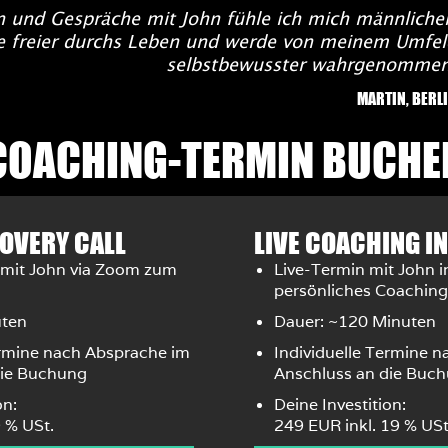
 und Gespräche mit John fühle ich mich männlicher
e freier durchs Leben und werde von meinem Umfel
selbstbewusster wahrgenommen
MARTIN, BERL
COACHING-TERMIN BUCHE
COVERY CALL
LIVE COACHING IN
 mit John via Zoom zum
Live-Termin mit John in
persönliches Coaching
uten
Dauer: ~120 Minuten
ermine nach Absprache im
Individuelle Termine 
die Buchung
Anschluss an die Buc
on:
Deine Investition:
9 % USt.
249 EUR inkl. 19 % USt