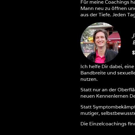
Für meine Coachings hab
Mann neu zu öffnen und
aus der Tiefe. Jeden Tag
J
B
S
Ich helfe Dir dabei, ein
Bandbreite und sexuelle
nutzen.
Statt nur an der Oberfl
neuen Kennenlernen Dei
Statt Symptombekämpfun
mutiger, selbstbewusster
Die Einzelcoachings find