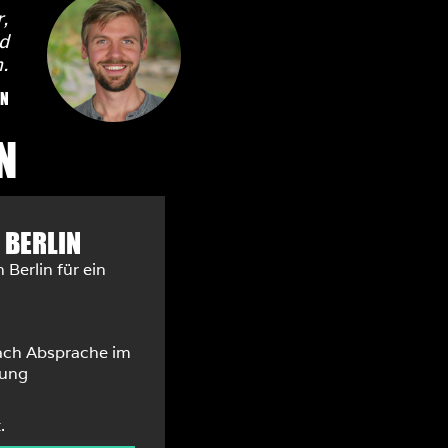
,
d
.
IN
N
 BERLIN
 Berlin für ein
nach Absprache im
hung
.